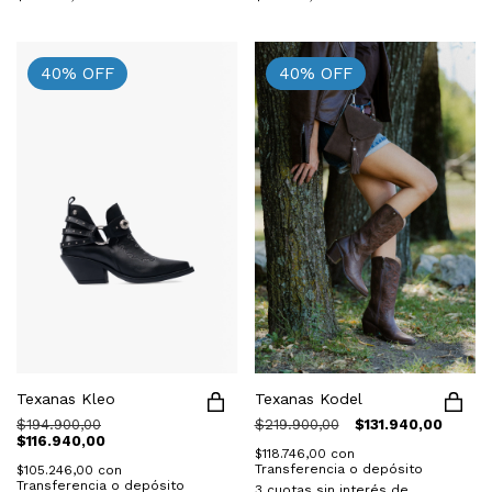
40
%
OFF
40
%
OFF
Texanas Kleo
Texanas Kodel
$194.900,00
$219.900,00
$131.940,00
$116.940,00
$118.746,00
con
Transferencia o depósito
$105.246,00
con
Transferencia o depósito
3
cuotas sin interés de