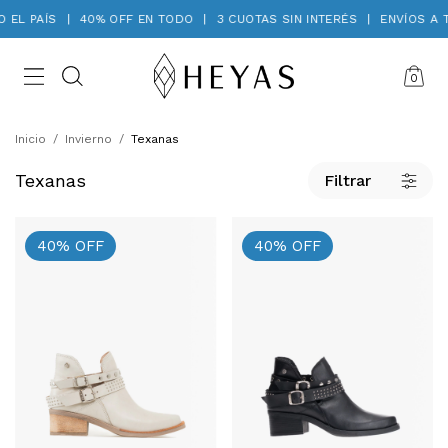
PAÍS
|
40% OFF EN TODO
|
3 CUOTAS SIN INTERÉS
|
ENVÍOS A TODO 
0
Inicio
/
Invierno
/
Texanas
Texanas
Filtrar
40
%
OFF
40
%
OFF