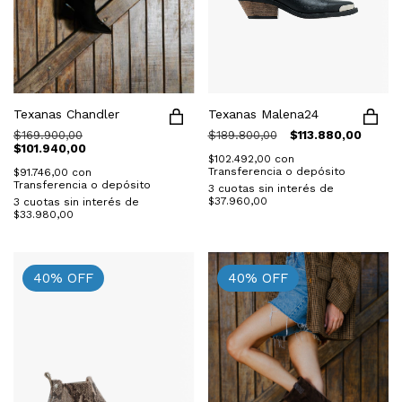
Texanas Chandler
Texanas Malena24
$169.900,00
$189.800,00
$113.880,00
$101.940,00
$102.492,00
con
Transferencia o depósito
$91.746,00
con
Transferencia o depósito
3
cuotas sin interés de
$37.960,00
3
cuotas sin interés de
$33.980,00
40
%
OFF
40
%
OFF