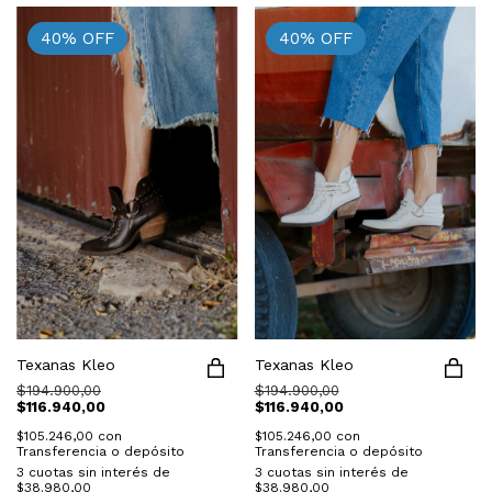
40
%
OFF
40
%
OFF
Texanas Kleo
Texanas Kleo
$194.900,00
$194.900,00
$116.940,00
$116.940,00
$105.246,00
con
$105.246,00
con
Transferencia o depósito
Transferencia o depósito
3
cuotas sin interés de
3
cuotas sin interés de
$38.980,00
$38.980,00