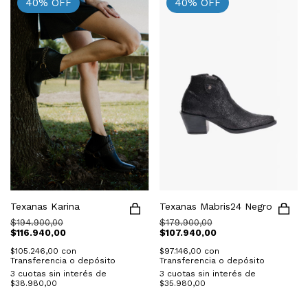
40
%
OFF
40
%
OFF
Texanas Karina
Texanas Mabris24 Negro
$194.900,00
$179.900,00
$116.940,00
$107.940,00
$105.246,00
con
$97.146,00
con
Transferencia o depósito
Transferencia o depósito
3
cuotas sin interés de
3
cuotas sin interés de
$38.980,00
$35.980,00