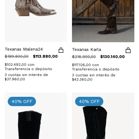
Texanas Malena24
Texanas Karla
$189.800,00
$113.880,00
$216.900,00
$130.140,00
$102.492,00
con
$117.126,00
con
Transferencia o depósito
Transferencia o depósito
3
cuotas sin interés de
3
cuotas sin interés de
$37.960,00
$43.380,00
40
%
OFF
40
%
OFF