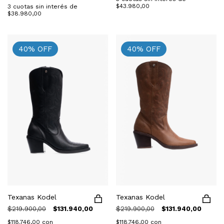
$43.980,00
3
cuotas sin interés de
$38.980,00
40
%
OFF
40
%
OFF
Texanas Kodel
Texanas Kodel
$219.900,00
$131.940,00
$219.900,00
$131.940,00
$118.746,00
con
$118.746,00
con