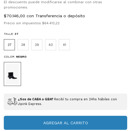
El descuento puede modificarse al combinar con otras
promociones.
$70.146,00
con
Transferencia o depósito
Precio sin impuestos
$64.413,22
TALLE:
37
37
38
39
40
41
COLOR:
NEGRO
¿Sos de CABA o GBA?
Recibí tu compra en 24hs hábiles con
Jipink Express.