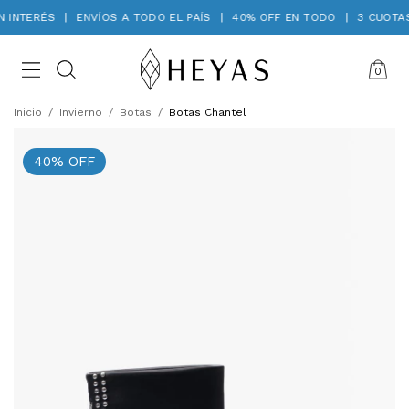
 INTERÉS
|
ENVÍOS A TODO EL PAÍS
|
40% OFF EN TODO
|
3 CUOTAS 
0
Inicio
/
Invierno
/
Botas
/
Botas Chantel
40
%
OFF