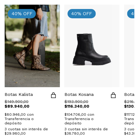
40
%
OFF
40
%
OFF
40
Botas Kalista
Botas Kosana
Botas 
$149.900,00
$193.900,00
$216.9
$89.940,00
$116.340,00
$130.1
$80.946,00
con
$104.706,00
con
$117.126
Transferencia o
Transferencia o
Transfe
depósito
depósito
depósit
3
cuotas sin interés de
3
cuotas sin interés de
3
cuotas
$29.980,00
$38.780,00
$43.380