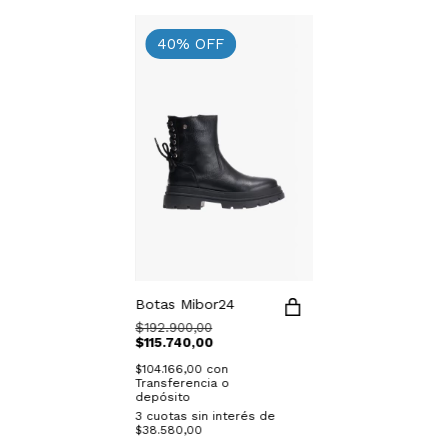
40
%
OFF
Botas Mibor24
$192.900,00
$115.740,00
$104.166,00
con
Transferencia o
depósito
3
cuotas sin interés de
$38.580,00