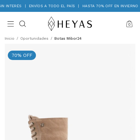
N INTERÉS
|
ENVÍOS A TODO EL PAÍS
|
HASTA 70% OFF EN INVIERNO
0
Inicio
/
Oportunidades
/
Botas Mibor24
70
%
OFF