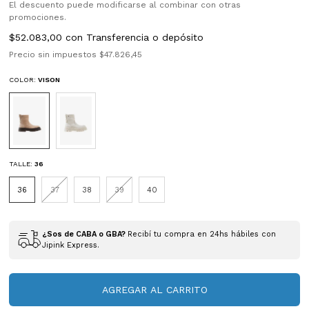
El descuento puede modificarse al combinar con otras
promociones.
$52.083,00
con
Transferencia o depósito
Precio sin impuestos
$47.826,45
COLOR:
VISON
TALLE:
36
36
37
38
39
40
¿Sos de CABA o GBA?
Recibí tu compra en 24hs hábiles con
Jipink Express.