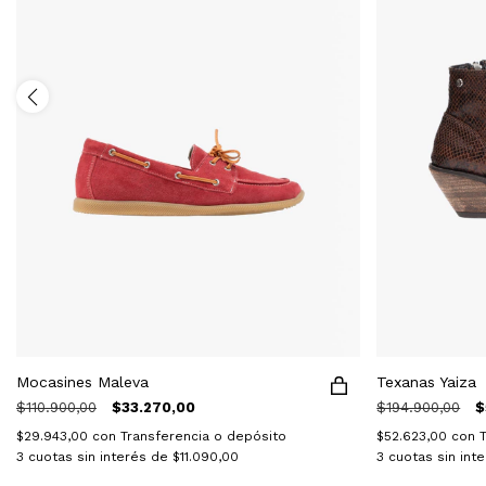
Mocasines Maleva
Texanas Yaiza
$110.900,00
$33.270,00
$194.900,00
$
$29.943,00
con
Transferencia o depósito
$52.623,00
con
3
cuotas sin interés de
$11.090,00
3
cuotas sin int