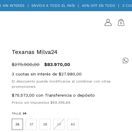
IN INTERÉS
|
ENVÍOS A TODO EL PAÍS
|
40% OFF EN TODO
|
3 CUOTA
0
Texanas Milva24
$279.900,00
$83.970,00
3
cuotas sin interés de
$27.990,00
El descuento puede modificarse al combinar con otras
promociones.
$75.573,00
con
Transferencia o depósito
Precio sin impuestos
$69.396,69
TALLE:
36
36
37
38
39
40