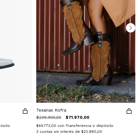
Texanas Kofra
$239.900,00
$71.970,00
$64.773,00
con
Transferencia o depósito
ósito
3
cuotas sin interés de
$23.990,00