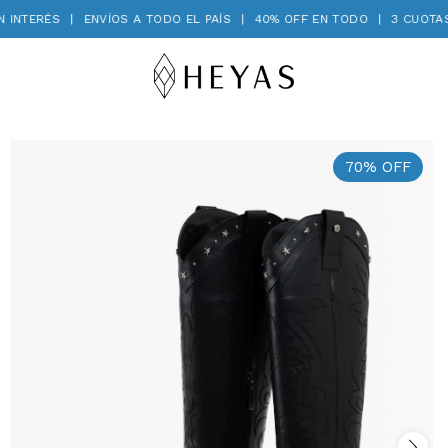
NTERÉS
|
ENVÍOS A TODO EL PAÍS
|
40% OFF EN TODO
|
3 CUOTAS S
70
%
OFF