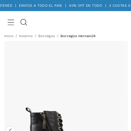
ERÉS
|
ENVÍOS A TODO EL PAÍS
|
40% OFF EN TODO
|
3 CUOTAS SIN 
Inicio
/
Invierno
/
Borcegos
/
Borcegos Hernani24