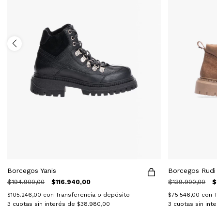
Borcegos Yanis
Borcegos Rudi
$194.900,00
$116.940,00
$139.900,00
$
$105.246,00
con
Transferencia o depósito
$75.546,00
con
3
cuotas sin interés de
$38.980,00
3
cuotas sin int