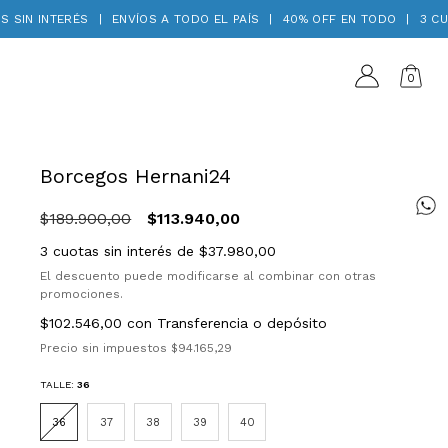
IN INTERÉS
|
ENVÍOS A TODO EL PAÍS
|
40% OFF EN TODO
|
3 CUOT
0
Borcegos Hernani24
$189.900,00
$113.940,00
3
cuotas sin interés de
$37.980,00
El descuento puede modificarse al combinar con otras
promociones.
$102.546,00
con
Transferencia o depósito
Precio sin impuestos
$94.165,29
TALLE:
36
36
37
38
39
40