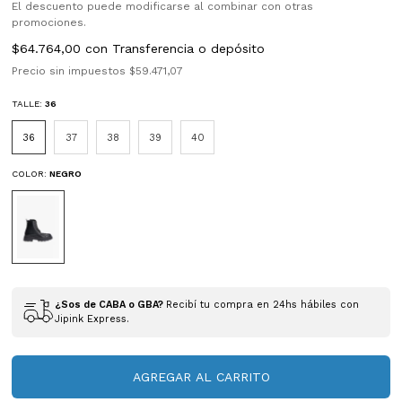
El descuento puede modificarse al combinar con otras
promociones.
$64.764,00
con
Transferencia o depósito
Precio sin impuestos
$59.471,07
TALLE:
36
36
37
38
39
40
COLOR:
NEGRO
¿Sos de CABA o GBA?
Recibí tu compra en 24hs hábiles con
Jipink Express.