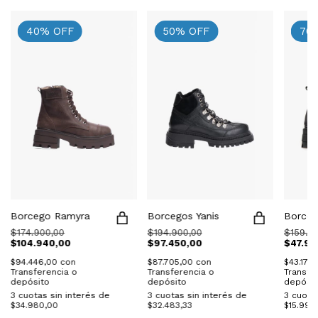
40
%
OFF
50
%
OFF
70
Borcego Ramyra
Borcegos Yanis
Borceg
$174.900,00
$194.900,00
$159.9
$104.940,00
$97.450,00
$47.97
$94.446,00
con
$87.705,00
con
$43.173
Transferencia o
Transferencia o
Transfe
depósito
depósito
depósit
3
cuotas sin interés de
3
cuotas sin interés de
3
cuotas
$34.980,00
$32.483,33
$15.990