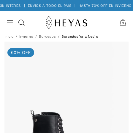
IN INTERÉS
|
ENVÍOS A TODO EL PAÍS
|
HASTA 70% OFF EN INVIERNO
0
Inicio
/
Invierno
/
Borcegos
/
Borcegos Yafa Negro
60
%
OFF