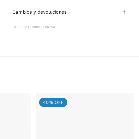
Cambios y devoluciones
SKU: RISAT000000006736
40
%
OFF