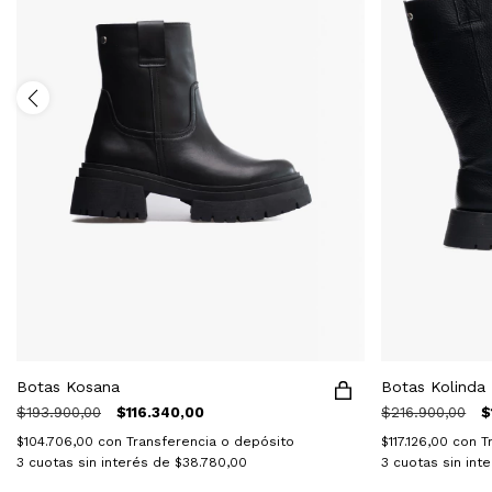
Botas Kosana
Botas Kolinda
$193.900,00
$116.340,00
$216.900,00
$
$104.706,00
con
Transferencia o depósito
$117.126,00
con
T
3
cuotas sin interés de
$38.780,00
3
cuotas sin int