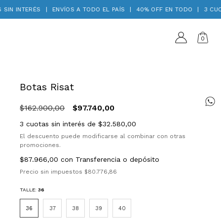
IN INTERÉS
|
ENVÍOS A TODO EL PAÍS
|
40% OFF EN TODO
|
3 CUOTA
0
Botas Risat
$162.900,00
$97.740,00
3
cuotas sin interés de
$32.580,00
El descuento puede modificarse al combinar con otras
promociones.
$87.966,00
con
Transferencia o depósito
Precio sin impuestos
$80.776,86
TALLE:
36
36
37
38
39
40