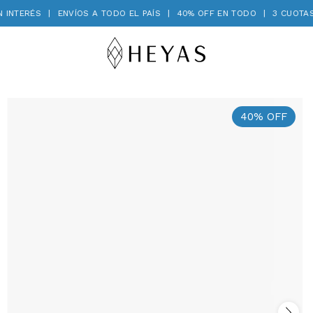
INTERÉS
|
ENVÍOS A TODO EL PAÍS
|
40% OFF EN TODO
|
3 CUOTAS S
40
%
OFF