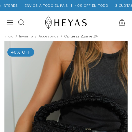
INTERÉS
|
ENVÍOS A TODO EL PAÍS
|
40% OFF EN TODO
|
3 CUOTAS 
0
Inicio
/
Invierno
/
Accesorios
/
Carteras Zzaniel24
40
%
OFF