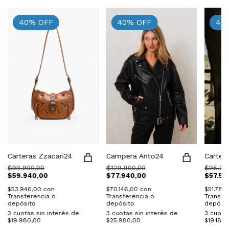
40
%
OFF
40
%
OFF
40
Carteras Zzacari24
Campera Anto24
Carter
$99.900,00
$129.900,00
$95.90
$59.940,00
$77.940,00
$57.54
$53.946,00
con
$70.146,00
con
$51.786
Transferencia o
Transferencia o
Transfe
depósito
depósito
depósit
3
cuotas sin interés de
3
cuotas sin interés de
3
cuotas
$19.980,00
$25.980,00
$19.180,