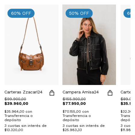
60
%
OFF
50
%
OFF
60
Carteras Zzacari24
Campera Amisa24
Carter
$99.900,00
$155.900,00
$89.90
$39.960,00
$77.950,00
$35.96
$35.964,00
con
$70.155,00
con
$32.36
Transferencia o
Transferencia o
Transfe
depósito
depósito
depósit
3
cuotas sin interés de
3
cuotas sin interés de
3
cuotas
$13.320,00
$25.983,33
$11.986,