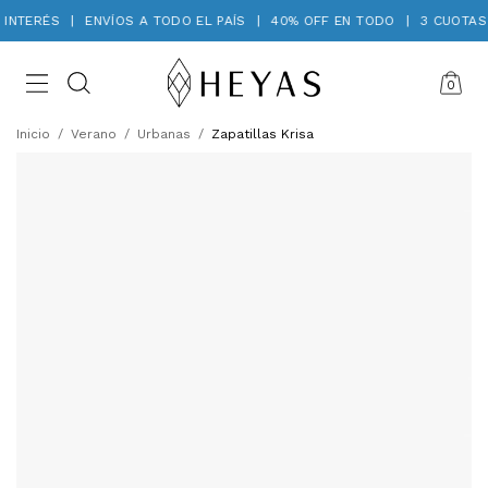
INTERÉS
|
ENVÍOS A TODO EL PAÍS
|
40% OFF EN TODO
|
3 CUOTAS S
0
Inicio
/
Verano
/
Urbanas
/
Zapatillas Krisa