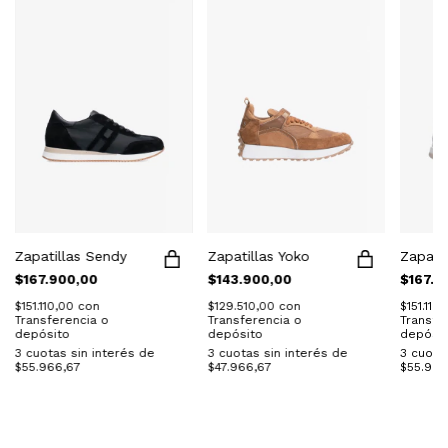
Zapatillas Sendy
Zapatillas Yoko
Zapatil
$167.900,00
$143.900,00
$167.9
$151.110,00
con
$129.510,00
con
$151.110
Transferencia o
Transferencia o
Transfe
depósito
depósito
depósit
3
cuotas sin interés de
3
cuotas sin interés de
3
cuotas
$55.966,67
$47.966,67
$55.966