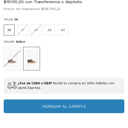
$151.110,00
con
Transferencia o depósito
Precio sin impuestos
$138.760,33
TALLE:
36
36
37
38
39
40
COLOR:
SUELA
¿Sos de CABA o GBA?
Recibí tu compra en 24hs hábiles con
Jipink Express.