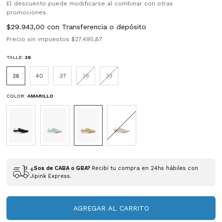
El descuento puede modificarse al combinar con otras
promociones.
$29.943,00
con
Transferencia o depósito
Precio sin impuestos
$27.495,87
TALLE:
36
36
40
37
38
39
COLOR:
AMARILLO
¿Sos de CABA o GBA?
Recibí tu compra en 24hs hábiles con
Jipink Express.