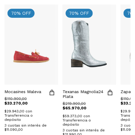
70
%
OFF
70
%
OFF
70
Mocasines Maleva
Texanas Magnolia24
Zapati
Plata
$110.900,00
$110.90
$33.270,00
$33.27
$219.900,00
$65.970,00
$29.943,00
con
$29.94
Transferencia o
Transfe
$59.373,00
con
depósito
depósit
Transferencia o
depósito
3
cuotas sin interés de
3
cuotas
$11.090,00
$11.090
3
cuotas sin interés de
$21.990,00